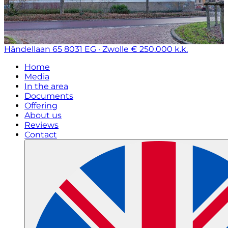
Händellaan 65
8031 EG · Zwolle
€ 250.000 k.k.
Home
Media
In the area
Documents
Offering
About us
Reviews
Contact