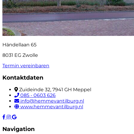
Händellaan 65
8031 EG Zwolle
Termin vereinbaren
Kontaktdaten
Zuideinde 32, 7941 GH Meppel
085 - 0603 626
info@hemmevantilburg.nl
www.hemmevantilburg.nl
Navigation