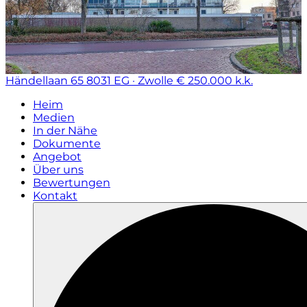
Händellaan 65
8031 EG · Zwolle
€ 250.000 k.k.
Heim
Medien
In der Nähe
Dokumente
Angebot
Über uns
Bewertungen
Kontakt