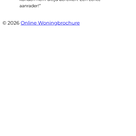
aanrader!”
- Margaret Skupińska
© 2026
Online Woningbrochure