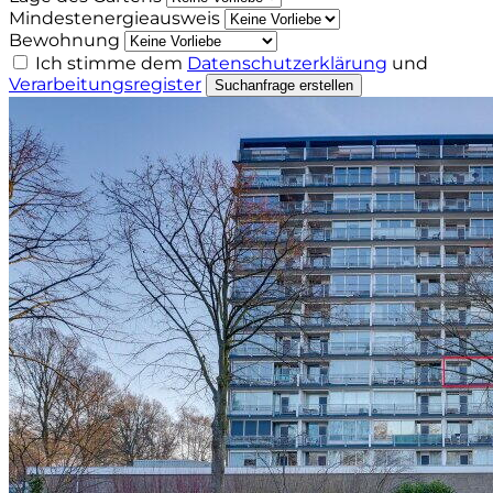
Mindestenergieausweis
Bewohnung
Ich stimme dem
Datenschutzerklärung
und
Verarbeitungsregister
Suchanfrage erstellen